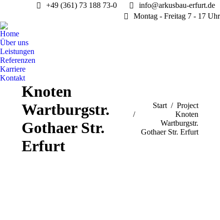
+49 (361) 73 188 73-0
info@arkusbau-erfurt.de
Montag - Freitag 7 - 17 Uhr
Home
Über uns
Leistungen
Referenzen
Karriere
Kontakt
Knoten
Wartburgstr.
Sie befinden sich hier:
Start
Project
Knoten
Gothaer Str.
Wartburgstr.
Gothaer Str. Erfurt
Erfurt