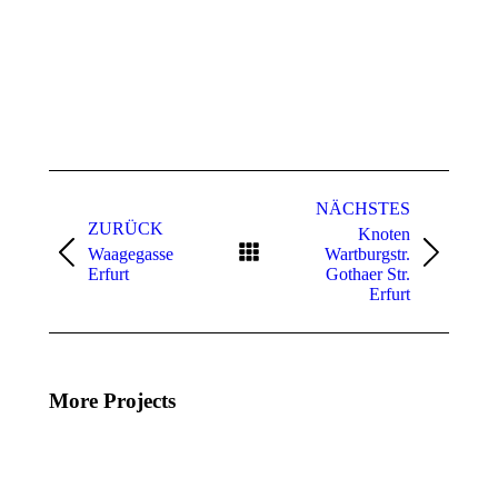
Project
NÄCHSTES
navigation
ZURÜCK
Knoten
Waagegasse
Wartburgstr.
Previous
Next
Erfurt
Gothaer Str.
project:
project:
Erfurt
More Projects